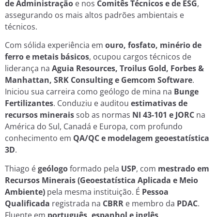
de Administração
e nos
Comitês Técnicos e de ESG
,
assegurando os mais altos padrões ambientais e
técnicos.
Com sólida experiência em
ouro, fosfato, minério de
ferro e metais básicos
, ocupou cargos técnicos de
liderança na
Aguia Resources, Troilus Gold, Forbes &
Manhattan, SRK Consulting e Gemcom Software
.
Iniciou sua carreira como geólogo de mina na
Bunge
Fertilizantes
. Conduziu e auditou
estimativas de
recursos minerais
sob as normas
NI 43-101 e JORC
na
América do Sul, Canadá e Europa, com profundo
conhecimento em
QA/QC e modelagem geoestatística
3D
.
Thiago é
geólogo
formado pela
USP
, com
mestrado em
Recursos Minerais (Geoestatística Aplicada e Meio
Ambiente)
pela mesma instituição. É
Pessoa
Qualificada
registrada na
CBRR
e membro da
PDAC
.
Fluente em
português, espanhol e inglês
.